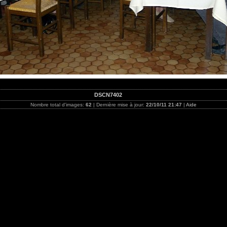
DSCN7402
Nombre total d'images:
62
| Dernière mise à jour:
22/10/11 21:47
|
Aide